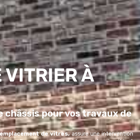
 VITRIER À
de châssis pour vos travaux de
remplacement de vitre
s,
assure une intervention