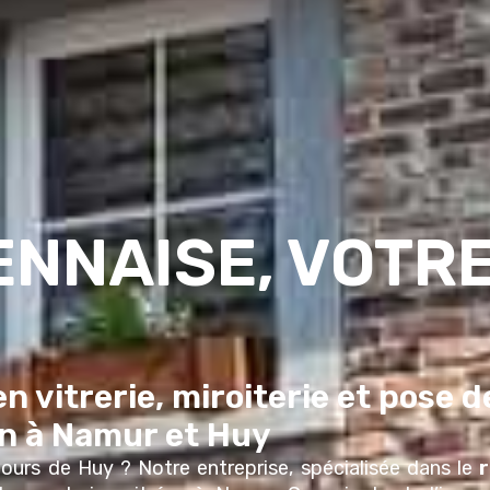
NNAISE, VOTRE
n vitrerie, miroiterie et pose 
on à Namur et Huy
tours de
Huy
? Notre entreprise, spécialisée dans le