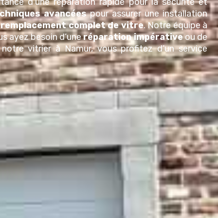
rtance d’une réparation rapide pour la sécurité et
chniques avancées
pour assurer une installation
n
remplacement
complet
de vitre
.
Notre équipe à
us ayez besoin d’une
réparation impérative
ou de
t notre
vitrier
à
Namur
, vous profitez d’un service