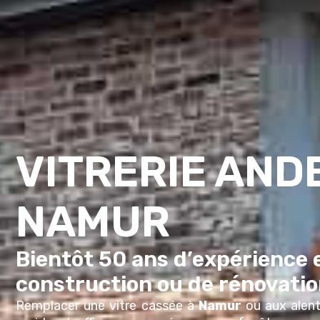
VITRERIE ANDE
NAMUR
Bientôt 50 ans d’expérience e
construction ou de rénovati
Remplacer une vitre
cassée à
Namur
ou aux alen