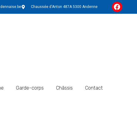
ndennaise.be
Chaussée d'Anton 487A 5300 Andenne
he
Garde-corps
Châssis
Contact