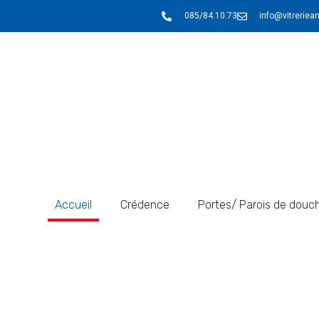
085/84.10.73
info@vitreriea
Accueil
Crédence
Portes/ Parois de douc