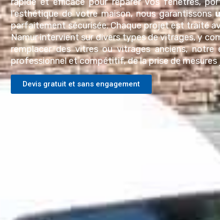
rapide et efficace pour réparer vos fenêtres, po
l’esthétique de votre maison, nous garantissons
u
parfaitement sécurisée. Chaque projet est traité av
Namur
intervient sur divers types de vitrages, y com
remplacer des vitre
s ou vitrages anciens, notre 
professionnel et compétitif, de la prise de mesures ju
Devis gratuit et sans engagement