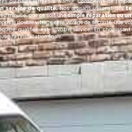
rtes ou baies vitrées à
Namur
. Conscients de l’impo
n service de qualité.
Nos artisans utilisent des
te
ec minutie, que ce soit une
simple réparation ou u
pris le double vitrage et le vitrage de sécurité.
Que vo
équipe qualifiée est à votre service. En choisissan
squ’à l’installation finale.